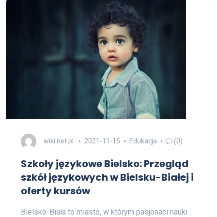
wiki.net.pl
2021-11-15
Edukacja
(0)
Szkoły językowe Bielsko: Przegląd
szkół językowych w Bielsku-Białej i
oferty kursów
Bielsko-Biała to miasto, w którym pasjonaci nauki