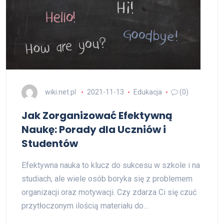
wiki.net.pl
2021-11-13
Edukacja
(0)
Jak Zorganizować Efektywną
Naukę: Porady dla Uczniów i
Studentów
Efektywna nauka to klucz do sukcesu w szkole i na
studiach, ale wiele osób boryka się z problemem
organizacji oraz motywacji. Czy zdarza Ci się czuć
przytłoczonym ilością materiału do…