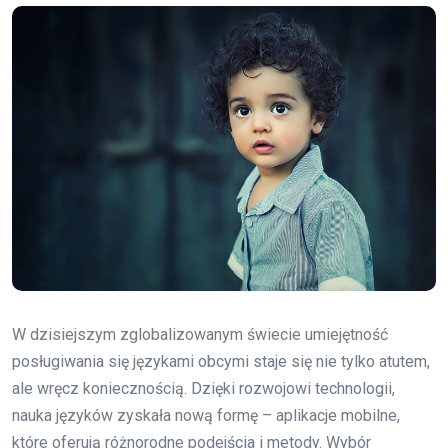
W dzisiejszym zglobalizowanym świecie umiejętność
posługiwania się językami obcymi staje się nie tylko atutem,
ale wręcz koniecznością. Dzięki rozwojowi technologii,
nauka języków zyskała nową formę – aplikacje mobilne,
które oferują różnorodne podejścia i metody. Wybór