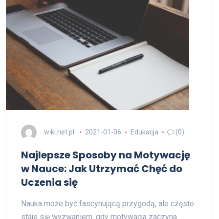
wiki.net.pl
2021-01-06
Edukacja
(0)
Najlepsze Sposoby na Motywację
w Nauce: Jak Utrzymać Chęć do
Uczenia się
Nauka może być fascynującą przygodą, ale często
staje się wyzwaniem, gdy motywacja zaczyna