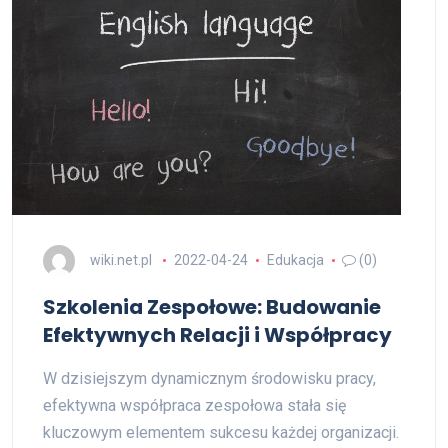
wiki.net.pl
2022-04-24
Edukacja
(0)
Szkolenia Zespołowe: Budowanie
Efektywnych Relacji i Współpracy
W dzisiejszym dynamicznym środowisku pracy,
efektywna współpraca zespołowa stała się
kluczowym elementem sukcesu każdej organizacji.