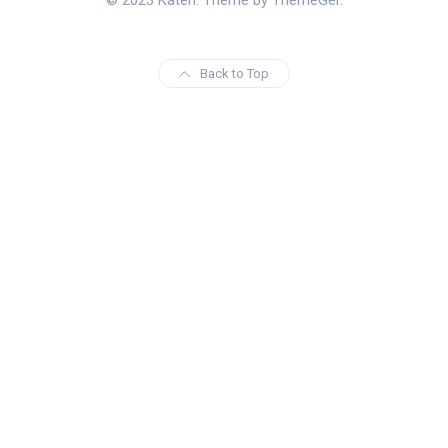
© 2023 Katen. Theme by ThemeGer.
Back to Top