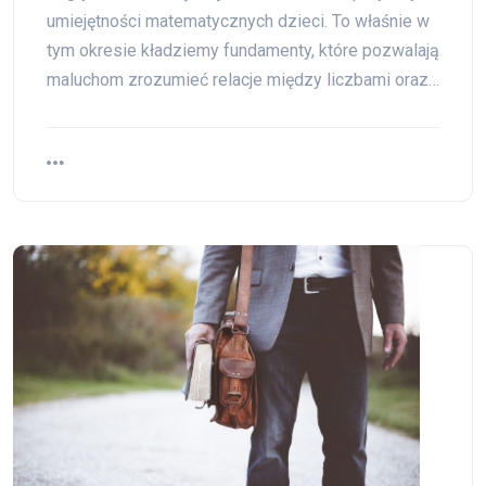
umiejętności matematycznych dzieci. To właśnie w
tym okresie kładziemy fundamenty, które pozwalają
maluchom zrozumieć relacje między liczbami oraz…