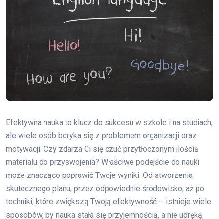
Efektywna nauka to klucz do sukcesu w szkole i na studiach,
ale wiele osób boryka się z problemem organizacji oraz
motywacji. Czy zdarza Ci się czuć przytłoczonym ilością
materiału do przyswojenia? Właściwe podejście do nauki
może znacząco poprawić Twoje wyniki. Od stworzenia
skutecznego planu, przez odpowiednie środowisko, aż po
techniki, które zwiększą Twoją efektywność – istnieje wiele
sposobów, by nauka stała się przyjemnością, a nie udręką.