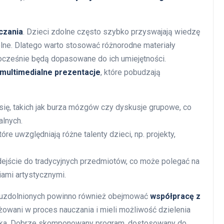
czania
. Dzieci zdolne często szybko przyswajają wiedzę
olne. Dlatego warto stosować różnorodne materiały
ocześnie będą dopasowane do ich umiejętności.
multimedialne prezentacje
, które pobudzają
ię, takich jak burza mózgów czy dyskusje grupowe, co
alnych.
e uwzględniają różne talenty dzieci, np. projekty,
dejście do tradycyjnych przedmiotów, co może polegać na
iami artystycznymi.
i uzdolnionych powinno również obejmować
współpracę z
ażowani w proces nauczania i mieli możliwość dzielenia
cka. Dobrze skomponowany program, dostosowany do