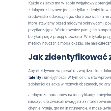
Każde dziecko ma w sobie wyjątkowy potencjał, 
zdolnych, kluczowe jest nie tylko zidentyfikowa
środowiska edukacyjnego, które pozwoli im na 
które stawiamy przed młodymi odkrywcami, pow
przytłaczające. Warto również pamiętać o aspe
borykają się z presją otoczenia. W artykule przyj
metody nauczania mogą okazać się najskuteczn
Jak zidentyfikować 
Aby efektywnie wspierać rozwój dziecka zdoln
talenty
i umiejętności. W tym celu warto wprow
zdolności dziecka w różnych obszarach, od art
Jednym ze sposobów na identyfikację umiejętn
nauczyciele zwracali uwagę na zainteresowania d
chętnie rysuje, gra na instrumencie, a może u