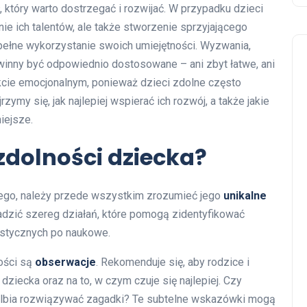
który warto dostrzegać i rozwijać. W przypadku dzieci
nie ich talentów, ale także stworzenie sprzyjającego
pełne wykorzystanie swoich umiejętności. Wyzwania,
inny być odpowiednio dostosowane – ani zbyt łatwe, ani
kcie emocjonalnym, ponieważ dzieci zdolne często
rzymy się, jak najlepiej wspierać ich rozwój, a także jakie
iejsze.
zdolności dziecka?
ego, należy przede wszystkim zrozumieć jego
unikalne
adzić szereg działań, które pomogą zidentyfikować
ystycznych po naukowe.
ości są
obserwacje
. Rekomenduje się, aby rodzice i
ziecka oraz na to, w czym czuje się najlepiej. Czy
wielbia rozwiązywać zagadki? Te subtelne wskazówki mogą