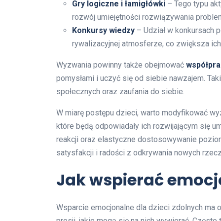
Gry logiczne i łamigłówki
– Tego typu akt
rozwój umiejętności rozwiązywania proble
Konkursy wiedzy
– Udział w konkursach p
rywalizacyjnej atmosferze, co zwiększa ich
Wyzwania powinny także obejmować
współpra
pomysłami i uczyć się od siebie nawzajem. Taki
społecznych oraz zaufania do siebie.
W miarę postępu dzieci, warto modyfikować wyz
które będą odpowiadały ich rozwijającym się u
reakcji oraz elastyczne dostosowywanie pozio
satysfakcji i radości z odkrywania nowych rzecz
Jak wspierać emocjo
Wsparcie emocjonalne dla dzieci zdolnych ma 
presji, jakie mogą się na nich wywierać. Często