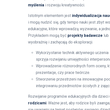
myślenia
i rozwoju kreatywności.
Istotnym elementem jest
indywidualizacja nau
i mogą nudzić się, gdy tempo nauki jest zbyt w
edukacyjne, które wprowadzą wyzwanie, a jedn
Przykładem mogą być
projekty badawcze
lub
wyobraźnię i zachęcają do eksploracji.
Wykorzystanie technik aktywnego uczenia s
sprzyja rozwijaniu umiejętności interperson
Wprowadzenie różnorodnych form oceny, któr
prezentacje, czy prace twórcze.
Stworzenie przestrzeni na innowacyjne po
integrowaniu przedmiotów ścisłych z zajęc
Rozwijanie programów edukacyjnych dla dziec
rodzicami
. Ważne jest, aby rodzice byli zaang
się uwagami na temat postępów swojego dzie