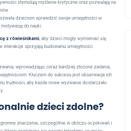
ywności stymulują myślenie krytyczne oraz pozwalają na
mów.
ozwala dzieciom sprawdzić swoje umiejętności w
 motywację do nauki.
cę z rówieśnikami
, aby dzieci mogły wymieniać się
e interakcje sprzyjają budowaniu umiejętności
wania, wprowadzając coraz bardziej złożone zadania,
miejętnościom. Kluczem do sukcesu jest obserwacja ich
mu trudności, aby każde nowe wyzwanie dostarczało
y.
nalnie dzieci zdolne?
ogromne znaczenie, szczególnie w obliczu oczekiwań i
 te dzieci wyróżniają się swoimi talentami, co może